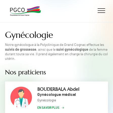
ALLER AU CONTENU
ALLER AU MENU
ALLER À LA RECHERCHE
Gynécologie
Notre gynécologue à la Polyclinique de Grand Cognac effectue les
suivis de grossesse
suivi gynécologique
, ainsi que le
de la femme
durant toute sa vie. Il prend également en charge la chirurgie du col
utérin.
Nos praticiens
BOUDERBALA Abdel
Gynécologue médical
Gynécologie
EN SAVOIR PLUS