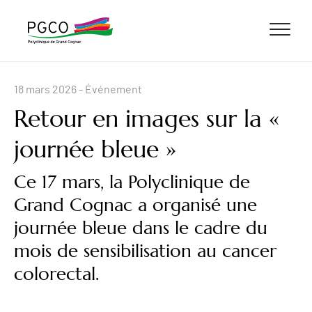
ALLER AU CONTENU
ALLER AU MENU
ALLER À LA RECHERCHE
18 mars 2026
- Événement
Retour en images sur la «
journée bleue »
Ce 17 mars, la Polyclinique de
Grand Cognac a organisé une
journée bleue dans le cadre du
mois de sensibilisation au cancer
colorectal.